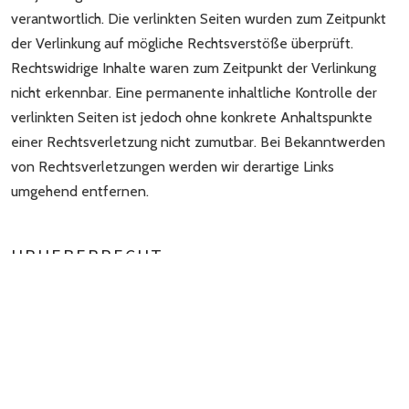
verantwortlich. Die verlinkten Seiten wurden zum Zeitpunkt
der Verlinkung auf mögliche Rechtsverstöße überprüft.
Rechtswidrige Inhalte waren zum Zeitpunkt der Verlinkung
nicht erkennbar. Eine permanente inhaltliche Kontrolle der
verlinkten Seiten ist jedoch ohne konkrete Anhaltspunkte
einer Rechtsverletzung nicht zumutbar. Bei Bekanntwerden
von Rechtsverletzungen werden wir derartige Links
umgehend entfernen.
URHEBERRECHT
Die durch die Seitenbetreiber erstellten bzw. verwendeten
Inhalte und Werke auf diesen Seiten unterliegen dem
deutschen Urheberrecht. Die Vervielfältigung, Bearbeitung,
Verbreitung und jede Art der Verwertung außerhalb der
Grenzen des Urheberrechtes bedürfen der Zustimmung des